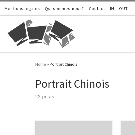
Mentions légales
Skip to content
Qui sommes-nous?
Contact
IN
OUT
Home
»
Portrait Chinois
Portrait Chinois
22 posts
Si j’étais un vêtement, je serais…
Si j’