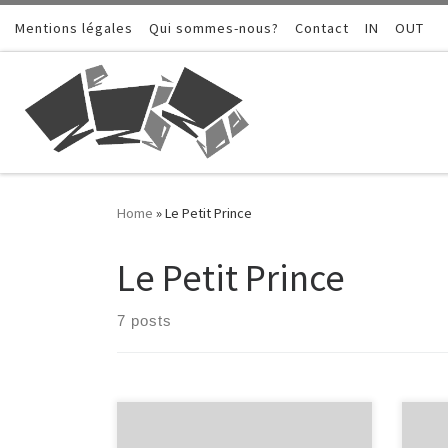
Mentions légales
Skip to content
Qui sommes-nous?
Contact
IN
OUT
Home
»
Le Petit Prince
Le Petit Prince
7 posts
Après sa rencontre avec les roses, le
Le P