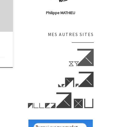
omme
ase
Philippe MATHIEU
i,
nce.
r
i
MES AUTRES SITES
ble.
rs
es.
]