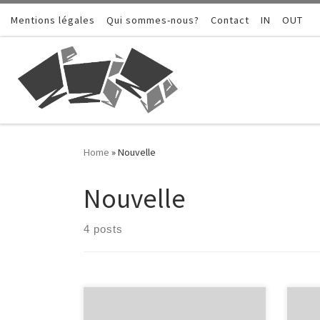
Mentions légales
Skip to content
Qui sommes-nous?
Contact
IN
OUT
Home
»
Nouvelle
Nouvelle
4 posts
Quand j’étais à l’école primaire,
Je s