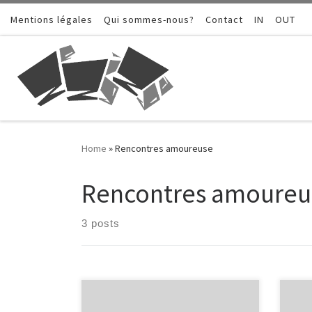
Mentions légales
Skip to content
Qui sommes-nous?
Contact
IN
OUT
Home
»
Rencontres amoureuse
Rencontres amoureu
3 posts
Il était tard, la lune brillait déjà haut
C’éta