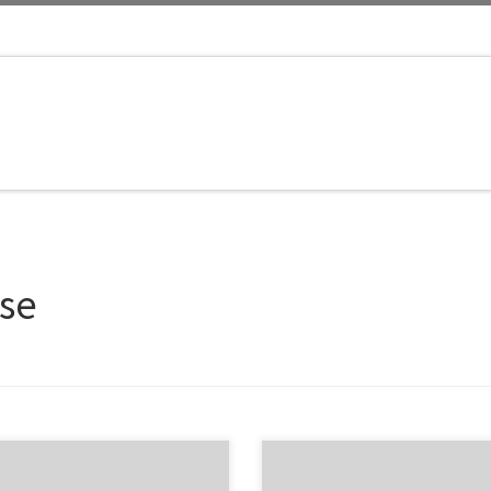
se
it un froid après-midi d’hiver.
Ce jour-là, Sean était encore part