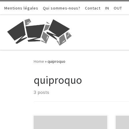
Mentions légales
Skip to content
Qui sommes-nous?
Contact
IN
OUT
Home
»
quiproquo
quiproquo
3 posts
Je vous raconte l’histoire d’un
Je va