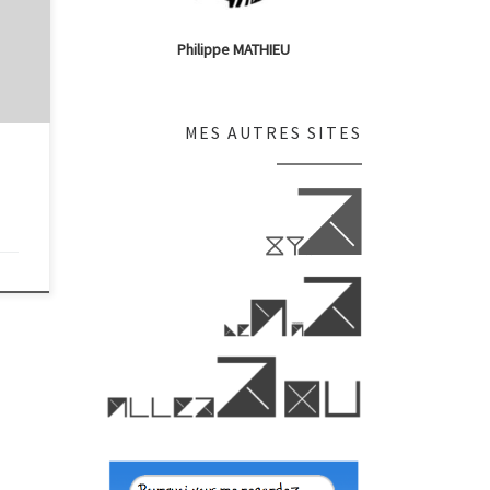
l
Philippe MATHIEU
 il
on
MES AUTRES SITES
and
ues!
u’est
e? –
ose.