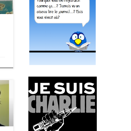
;
a;
/emb
e
;