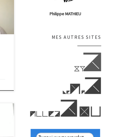
Philippe MATHIEU
/emb
be
;
MES AUTRES SITES
a;
eme)
5″
/emb
be