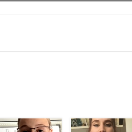
entation par Angeline Monteil
Présentation par Camille Porte