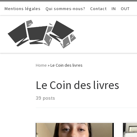
Mentions légales
Skip to content
Qui sommes-nous?
Contact
IN
OUT
Home
»
Le Coin des livres
Le Coin des livres
39 posts
Présentation par Eda Oruc (3eme)
Prés