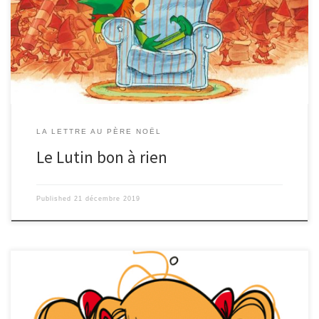
souffre de dyslexie, j’ai compris le pelage des reines. Alors, fort de cette
consigne mal comprise, et pour accomplir la mission que vous
m’avez donnée, je suis allé couper les cheveux de quelques têtes
couronnées . J’ai commencé par la reine d’Angleterre Elisabeth II. Cela
a été […]
LA LETTRE AU PÈRE NOËL
Le Lutin bon à rien
Published
21 décembre 2019
Chère Pair Noël Je ma pelle Alice j’ai 9 an et deux mis, est j’ai était très