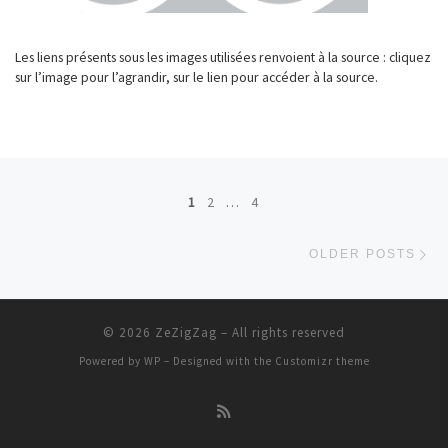
Les liens présents sous les images utilisées renvoient à la source : cliquez
sur l’image pour l’agrandir, sur le lien pour accéder à la source.
Posts navigation
1
2
…
4
Ol
OLDER POSTS
© 2026
ZeZigZag
– All rights reserved
Powered by
WP
– Designed with the
Customizr theme