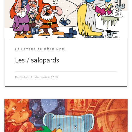
robe bleue et rouge, mes douces chansons et mes bons gâteaux…
Oui, l’année dernière encore, j’étais la première à vouloir ressembler à
une princesse. Mais cette année, c’est fini : j’en ai tellement […]
LA LETTRE AU PÈRE NOËL
Les 7 salopards
Published
21 décembre 2019
De Dobby Prison de l’Antarctique Pour le père-noël, 13 rue Klaus,
Laponie Pôle Sud, le 9 décembre 2019 Cher patron, L’année dernière,
vous m’avez envoyé couper le pelage des rennes. Mais, comme je