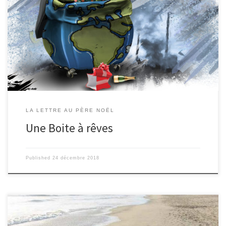
tu vis au sommet de mon crâne, tu as pu voir combien mes colères
peuvent être fortes, mais aussi combien je suis fragile. Tu sais quelles
riches couleurs je donne à tous (ton immensité blanche garde
jalousement ses aurores boréales…), mais tu devines aussi à quel
point chaque couleur est fragile (tout ce vert qu’on efface chaque
jour…). Bref, pour Noël, j’aimerais que tu m’apportes de […]
LA LETTRE AU PÈRE NOËL
Une Boite à rêves
Published
24 décembre 2018