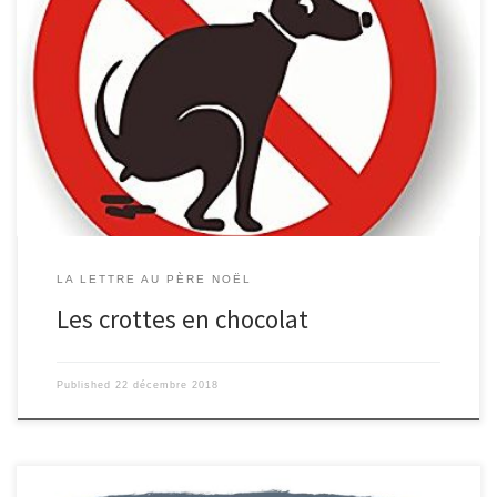
Cher père Noël , Je suis très contente de vous écrire, mon petit Papa
Noël, , car si les fêtes n’arrivaient pas, je pense que je ne survivrai pas
au nouvel an… Pour mon anniversaire, j’ai commandé un chien. Ça a
été très difficile, car mes parents trouvaient ça trop compliqué, une
grande responsabilité, et nous n’aurions pas le temps de nous en
occuper, et patati, et patata… Bref, une grosse galère, mais je leur ai
fait ma tête de […]
LA LETTRE AU PÈRE NOËL
Les crottes en chocolat
Published
22 décembre 2018