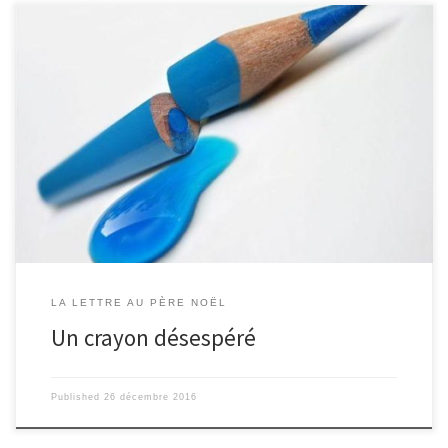
Père Noël 1 chemin des Nuages Quelque part dans le ciel Cher père
Noël, Je suis sûr que tu n’as jamais reçu une lettre comme la mienne
car je ne suis pas l’humain qui t’écrit habituellement, mais le crayon
qui est tenu par celui-ci! J’ai une demande assez spéciale : je voudrais
qu’on reconnaisse (un peu…) mon utilité et j’aimerais devenir un objet
célèbre et respecté de tous. En ce moment, je n’ai vraiment pas bonne
mine ! Je suis au bout […]
LA LETTRE AU PÈRE NOËL
Un crayon désespéré
Published
26 décembre 2016