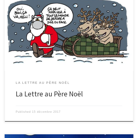
[iframe width= »560″ height= »315″
src= »https://www.youtube.com/embed/BjYPeGm_f70?
rel=0&showinfo=0″ frameborder= »0″ gesture= »media »
allow= »encrypted-media » allowfullscreen] Retrouvez toutes les lettres
au Père Noël ici
LA LETTRE AU PÈRE NOËL
La Lettre au Père Noël
Published
15 décembre 2017