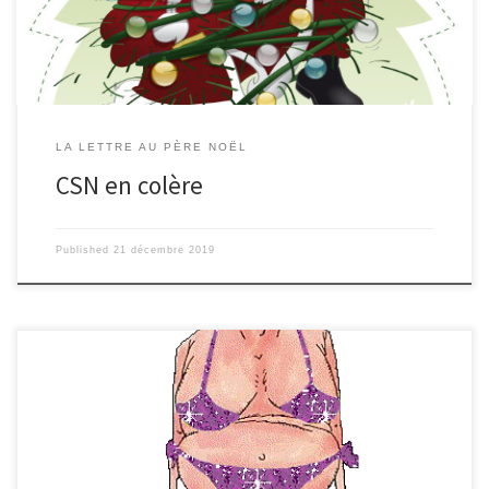
possible, nous subissons ces horreurs depuis toujours sans rechigner.
Parfois, […]
LA LETTRE AU PÈRE NOËL
CSN en colère
Published
21 décembre 2019
Le maillot de compétition de Rosalie Fond du sac de compétition
Chambre de Rosalie Le Père Noël Rue des nuages Pôle Nord Très cher
Père Noël, Je t’écris, mais je te connais en fait à peine. Je n’ai connu
de toi que l’odeur de chacal de tes rênes (méfie-toi, leur odeur déteint