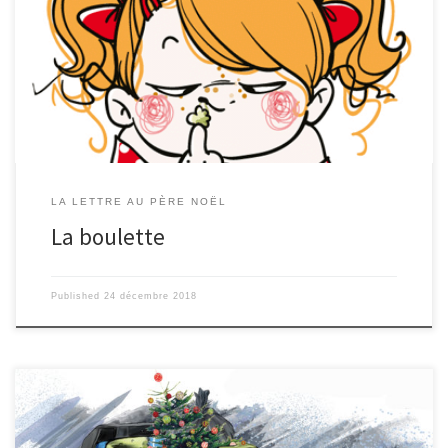
sage, mais mon problème, ces mon voisin qui mange ces crottes de
né. La prof a fait une dicté, et j’ai 0/20, à cause de lui! Pour la dicté, sa
parté bien : « Can la chaivres arivat dant la momtagne , ont la recue
come une petite raine ». Puis, sa ces gaté : mon voisin a échapper une
crotte de né, qui c’est […]
LA LETTRE AU PÈRE NOËL
La boulette
Published
24 décembre 2018
Cher Père Noël Tu me connais très bien, et depuis longtemps : même si