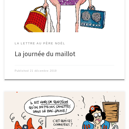
sur toi), ta délicatesse quand tu m’as posé au pied du sapin (tu avais
bu? du retard? heureusement que je ne suis pas fragile!), et les
décorations de […]
LA LETTRE AU PÈRE NOËL
La journée du maillot
Published
21 décembre 2019
Quelque part au milieu d’une forêt Le 15 décembre 2019 Cher Père-
Noël, Cette année est une année spéciale et j’ai une demande toute
particulière à vous faire… Je pense que vous avez entendu parler de
moi : mes beaux cheveux bruns, mon joli teint blanc, ma magnifique