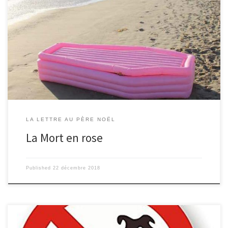
Bonjour cher Père-Noël, J’ai 12 ans, et je suis une élève de la classe de
5e4, au collège de C… dans la ville de B…. J’ai une demande assez
spéciale à vous faire : pour Noël, j’aimerais un cercueil. Oui, un cercueil
! De couleur rose bonbon, de préférence. Je vous demande ça car j’ai
(malencontreusement) tué mon professeur de français en l’étouffant
avec un article de presse! Malheureusement, son cœur en plastique n’a
pas résisté : il s’est cassé. […]
LA LETTRE AU PÈRE NOËL
La Mort en rose
Published
22 décembre 2018