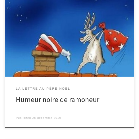
Cher Père Noël, Je m’appelle Jean-Robert, j’ai 49 ans et je suis
ramoneur de cheminée. Cette année j’ai énormément travaillé. J’ai
ramoné, au minimum, des milliards de cheminées! Ça m’a tellement
fatigué que je dormais au lieu de regarder Auto-Moto le dimanche
matin! J’imagine que tu comprends que ça ne peut plus durer… Alors,
pour Noël, j’ai décidé de te demander, une chose, une seule chose,
rien de plus! J’aimerais, s’il te plaît, que lorsque que tu passeras ton
gros […]
LA LETTRE AU PÈRE NOËL
Humeur noire de ramoneur
Published
26 décembre 2016