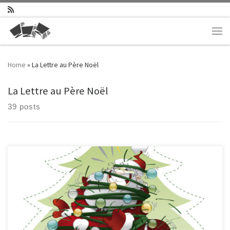
Skip to content
Men
Home
»
La Lettre au Père Noël
La Lettre au Père Noël
39 posts
Cher Père Noël, je t’écris cette lettre en vue d’une amélioration de nos
conditions de vie. On se présente : nous sommes le CSN : Comité des
Sapins de Noël. Comme chaque année, nous serons décorés, par de
jolis ornements, de temps en temps, mais, le plus souvent, par
d’horribles décorations en tout genre : guirlandes à frou-frou, boules
multicolores, fausses bougies abîmées et j’en passe ! Ça n’est plus