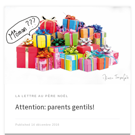
Pour Noël, Je voudrais des nouveaux parents car les miens sont trop
gentils avec moi, ils ne me fâchent jamais et ils m’achètent tout ce que
je veux. Des tonnes de cadeaux : il n’y a presque plus de place dans
ma chambre. Il me faudrait des parents beaucoup plus sévères et,
surtout, je ne veux plus qu’ils m’achètent quelque chose car, dans ma
chambre, il y a tellement d’objets, de jouets, de peluches qu’on ne
peut même plus marcher. L’autre […]
LA LETTRE AU PÈRE NOËL
Attention: parents gentils!
Published
14 décembre 2016