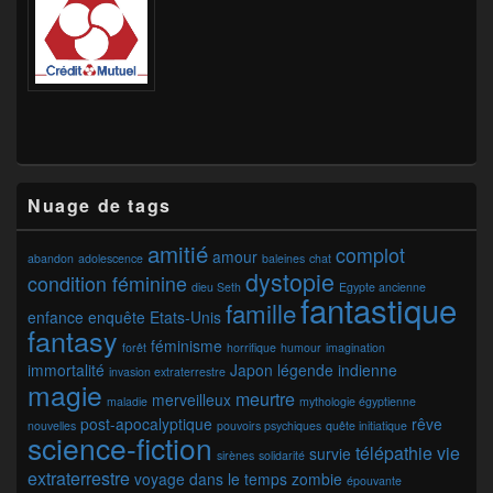
Nuage de tags
amitié
complot
amour
abandon
adolescence
baleines
chat
dystopie
condition féminine
dieu Seth
Egypte ancienne
fantastique
famille
enfance
enquête
Etats-Unis
fantasy
féminisme
forêt
horrifique
humour
imagination
immortalité
Japon
légende indienne
invasion extraterrestre
magie
meurtre
merveilleux
maladie
mythologie égyptienne
post-apocalyptique
rêve
nouvelles
pouvoirs psychiques
quête initiatique
science-fiction
télépathie
vie
survie
sirènes
solidarité
extraterrestre
voyage dans le temps
zombie
épouvante