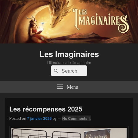
Les Imaginaires
Littératures de l'imaginaire
Search
Search
for:
Menu
Les récompenses 2025
Posted on
7 janvier 2026
by
—
No Comments ↓