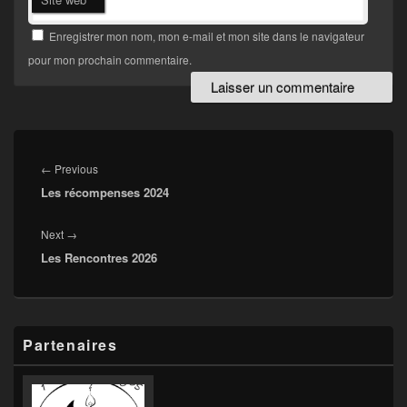
Enregistrer mon nom, mon e-mail et mon site dans le navigateur
pour mon prochain commentaire.
Navigation
de
Previous
←
Previous
l’article
Les récompenses 2024
post:
Next
Next
→
Les Rencontres 2026
post:
Primary
Partenaires
Sidebar
Widget
Area