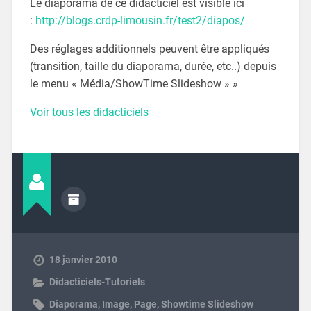
Le diaporama de ce didacticiel est visible ici
:
http://blogs.crdp-limousin.fr/test2/diapos/
Des réglages additionnels peuvent être appliqués
(transition, taille du diaporama, durée, etc..) depuis
le menu « Média/ShowTime Slideshow » »
Voir tous les didacticiels
18 janvier 2010
Didacticiels-Tutoriels
Diaporama
,
Image
,
Page
,
Showtime Slideshow