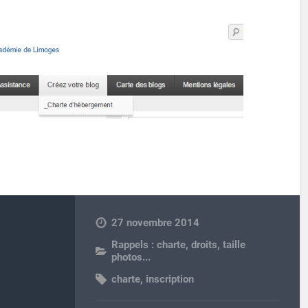
27 novembre 2014
Rappels : charte, droits, taille
photos...
charte
,
inscription