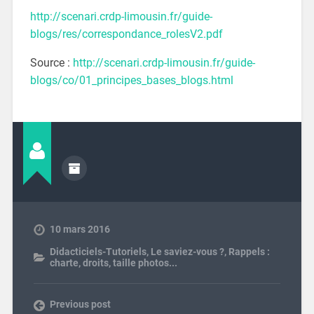
http://scenari.crdp-limousin.fr/guide-
blogs/res/correspondance_rolesV2.pdf
Source :
http://scenari.crdp-limousin.fr/guide-
blogs/co/01_principes_bases_blogs.html
10 mars 2016
Didacticiels-Tutoriels
,
Le saviez-vous ?
,
Rappels :
charte, droits, taille photos...
Previous post