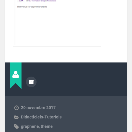
20 novembre 2017
Didacticiels-Tutoriels
graphene
,
thème