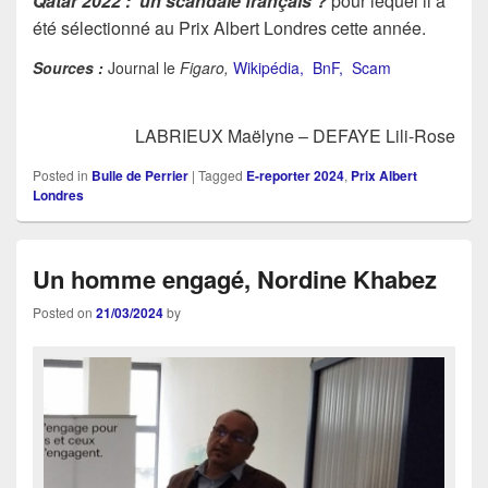
Qatar 2022 : un scandale français ?
pour lequel il a
été sélectionné au Prix Albert Londres cette année.
Sources :
Journal le
Figaro,
Wikipédia,
BnF,
Scam
LABRIEUX Maëlyne – DEFAYE Lili-Rose
Posted in
Bulle de Perrier
|
Tagged
E-reporter 2024
,
Prix Albert
Londres
Un homme engagé, Nordine Khabez
Posted on
21/03/2024
by