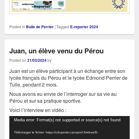
Posted in
Bulle de Perrier
|
Tagged
E-reporter 2024
Juan, un élève venu du Pérou
Posted on
21/03/2024
by
Juan est un élève participant à un échange entre son
lycée français du Pérou et le lycée Edmond Perrier de
Tulle, pendant 2 mois.
Nous avons eu envie de l’interroger sur sa vie au
Pérou et sur sa pratique sportive.
Voici l’interview en vidéo :
Lecteur
Media error: Format(s) not supported or source(s) not found
vidéo
Télécharger le fichier: https://cdi-perrier.canoprof.fr/eleve/E-