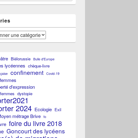
ries
éâtre
Biélorussie
Bulle d'Europe
es lycéennes
chèque-livre
confinement
çaise
Covid-19
s femmes
iberté d'expression
s femmes
dystopie
orter2021
orter 2024
Ecologie
Exil
Moyen métrage Brive
fo
foire du livre 2018
ivre
Goncourt des lycéens
me