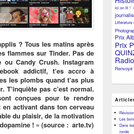
Histoi
ici on lit !
journali
Littérature
Photogra
Prix Al
applis ? Tous les matins après
Prix P
QUIN
tes flammes sur Tinder. Pas de
Radi
e ou Candy Crush. Instagram
Renvoyé 
acebook addictif, t’es accro à
es les plombs quand t’as plus
r. T’inquiète pas c’est normal.
sont conçues pour te rendre
Article
 en activant dans ton cerveau
Révisio
le du plaisir, de la motivation
Les bon
 dopamine ! » (source : arte.tv)
Dans les
ronde