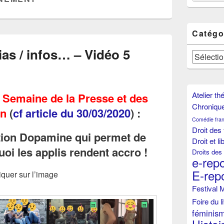
Widget
Area
Catégo
s / infos… – Vidéo 5
Catégories
Atelier th
a
Semaine de la Presse et des
Chroniqu
on
(
cf article du 30/03/2020
) :
Comédie fran
Droit de
ction Dopamine qui permet de
Droit et l
i les applis rendent accro !
Droits de
e-rep
E-rep
iquer sur l’image
Festival 
Foire du l
féminis