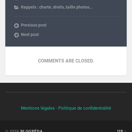
Rappels : charte, droits, taille photos...
Previous post
Next post
COMMENTS ARE CLOSED.
Mentions légales
-
Politique de confidentialité
© 2026
BLOGPÉDA
UP ↑