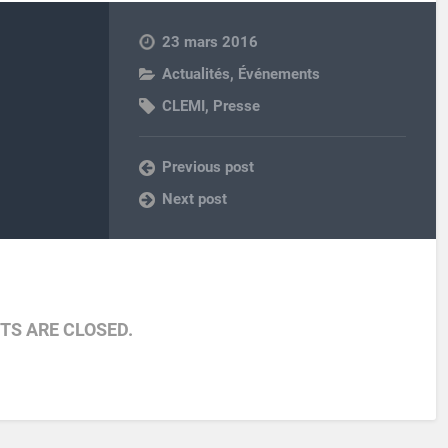
23 mars 2016
Actualités, Événements
CLEMI
,
Presse
Previous post
Next post
S ARE CLOSED.