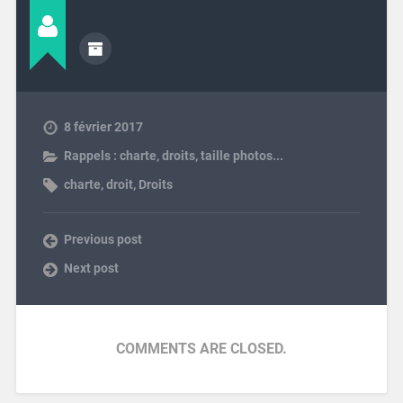
8 février 2017
Rappels : charte, droits, taille photos...
charte
,
droit
,
Droits
Previous post
Next post
COMMENTS ARE CLOSED.