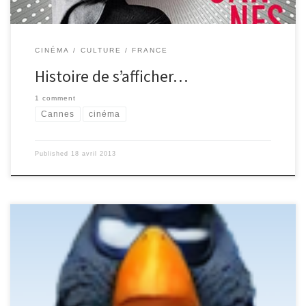
CINÉMA
CULTURE
FRANCE
Histoire de s’afficher…
1 comment
Cannes
cinéma
Published
18 avril 2013
Clique sur mon bec, pour lire LA SUITE...