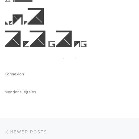
_____
Connexion
Mentions légales
Posts navigation
Newer posts
NEWER POSTS