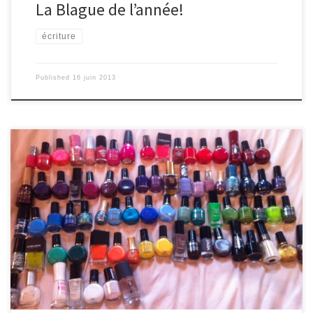
La Blague de l’année!
écriture
Published
16 juin 2013
Comme je séchais sur ma copie pour écrire un article, couvrant
comme je pouvais la feuille blanche avec ma main gauche, mon
professeur, qui venait voir où j’en étais, est resté interdit devant la
couleur de mes ongles (un joli jaune canari, pourtant…) et,
comme il apprenait que je possédais 81 flacons de vernis de
couleurs différentes, il a suggéré que la couleur devait avoir une
influence sur mon inspiration : « après tout, lorsque tu écris, tu vois
tes ongles […]