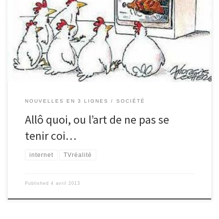
Finie la philosophie capillaire : Nabilla prouve de nouveau son
impéritie en évoquant «La guerre de soixante-dix-huit»... Non
mais,«Allô quoi!»
NOUVELLES EN 3 LIGNES
SOCIÉTÉ
Allô quoi, ou l’art de ne pas se
tenir coi…
internet
TVréalité
Published
4 avril 2013