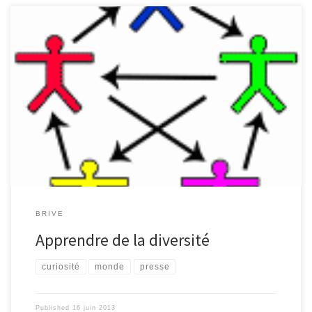
J’ai participé cette année, avec plaisir, à l’écriture de plusieurs
articles pour le blog du collège, Cabanews. J’ai été intéressée par
beaucoup de sujets d’articles d’actualité : en faisant des
recherches sur les articles on apprend beaucoup. Non seulement,
on apprend soit-même en faisant ces recherches, mais j’ai aussi
l’impression de transmettre des informations à ceux qui nous
lisent, qui lisent notre blog. Notre journée E- reporter, à Tulle, au
Conseil Général, a permis d’échanger avec d’autres élèves du
Collège […]
BRIVE
Apprendre de la diversité
curiosité
monde
presse
Published
16 juin 2013