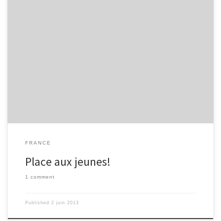
Le 24 avril 2013, au palais de la découverte à Paris, à l’occasion du
Trophée « Innovez! » 2012, a été remis une récompense à l’un des
10 jeunes inventeurs qui ont créé leurs innovations pendant
l’année 2012. Le trophée « Innovez! », cette année, a été gagné
par Hadrien Milano,18 ans, grâce à sa machine à trier les piles. Les
deuxièmes étaient ex æquo, Louis Jeckel, 17 ans et Thibault
Castells,17 ans : Louis nous propose son trackduino, une platine à
contrôler grâce […]
FRANCE
Place aux jeunes!
1 comment
Published
2 juin 2013