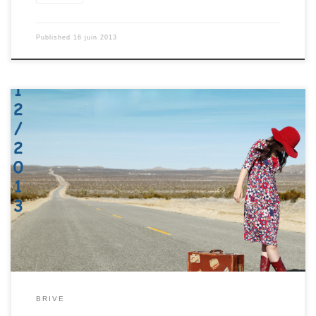
Published
16 juin 2013
J’adore aller à l’atelier ÉcritureS, le lundi, mais ce qui me crève le
cœur, c’est que cet atelier est à la même heure que mon cours de
latin… Je dois m’absenter de ce merveilleux cours et, surtout, je
n’assiste donc pas aux merveilleuses blagues de mon professeur!
D’ailleurs, à chaque fois que je lui demande l’autorisation de rater
son cours, il essaie de me faire culpabiliser en me disant qu’une
nouvelle fois je vais rater LA blague de l’année ! Tant […]
BRIVE