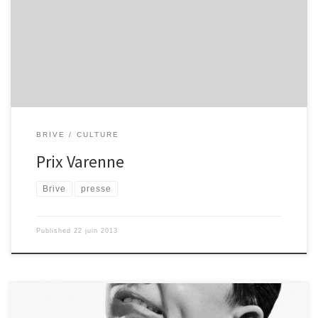
l'espace écritureS ont obtenu, pour le blog CabNews, le premier
prix académique décerné par la Fondation Varenne, prix qui leur a
été remis par Pierre MATHIEU, directeur du CDDP. Merci à tous!
[Cliquez sur l'image pour lire la suite...]
BRIVE
CULTURE
Prix Varenne
Brive
presse
Published
22 juin 2013