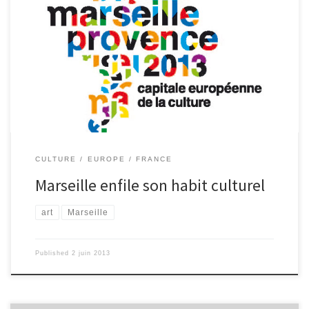
Européenne de la culture : une étape importante pour l’avenir de
la ville. Créé en 1985 par Mélina Mercouri et Jack Lang le titre de
capitale Européenne de la culture permet à chaque ville de se
développer dans les domaines artistiques et culturels et de se
mobiliser pour faire découvrir un territoire. Un jury composé de
treize membres (dont 6 experts nommés par l’Etat en lice, et 7
[…]
CULTURE
EUROPE
FRANCE
Marseille enfile son habit culturel
art
Marseille
Published
2 juin 2013