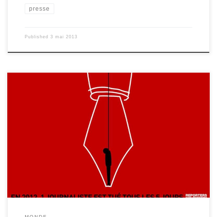
presse
Published
3 mai 2013
La liberté de la presse est garante de la démocratie. Le 03 mai
2013, tous se mobilisent pour la Journée mondiale dédiée à la
défense de cette liberté essentielle : au-delà des rencontres qui
auront lieu à San José (Costa Rica), c’est la planète qui s’engage
dans cette défense de la liberté de la presse. 03 mai 2013 : le
Costa Rica accueille des conférences pour le 20ème anniversaire
de la Journée Mondiale de la Liberté de la Presse. En […]
MONDE