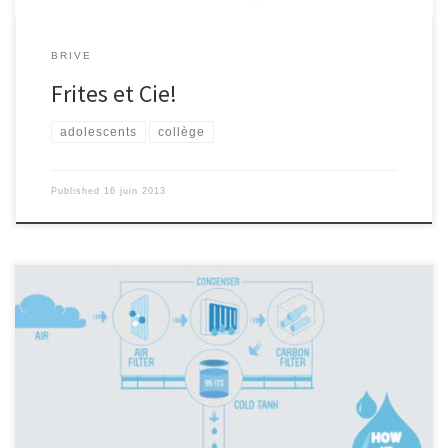
BRIVE
Frites et Cie!
adolescents
collège
Published
16 juin 2013
Le 15 mars 2013, à Bujama, au Pérou, des chercheurs ont eu
l’idée de transformer l’humidité de l’air en eau potable, à l’aide
d’un panneau publicitaire géant. A Bujama, un panneau
publicitaire d’environ 15 m de hauteur a été installé dans la bande
très aride séparant la côte péruvienne du début des Andes. Dans
le panneau, il y a cinq générateurs qui captent l’eau contenue
dans l’air et la diffuse dans un circuit de purification connecté au