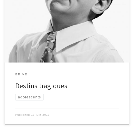
8 destins à jamais scellés par la fatalité : il était convenu pour ces 8
filles (Emma , les deux Laura, Océane, Carla ,Célia , Mélanie et
Mathilde) qu’elles aillent manger au self,comme tous les jours de
la semaine. Mais un oracle rebelle, nommé Mr.Mathieu, a perturbé
à jamais le cours de leurs vies, un jeudi 06 juin, en leur tendant un
papier annonçant une convocation pour assister à la remise du prix
gagné par le blog CabaNews. Il ajoute […]
BRIVE
Destins tragiques
adolescents
Published
17 juin 2013