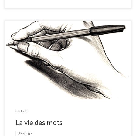
« L’écriture transporte d’un sens à l’autre la pensée. La parole
communique la pensée de la bouche à l’oreille par le son ;
l’écriture saisit le son insaisissable au passage, le transforme en
signes ou en lettres, et communique ainsi la pensée de la main
aux yeux. » Alphonse de Lamartine Cette année aura sans doute
était l’une des meilleures de nos années collège. Tout simplement
parce que c’était notre dernière. On aura appris et acquis tant de
connaissances, mais […]
BRIVE
La vie des mots
écriture