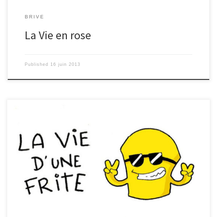
BRIVE
La Vie en rose
Published
16 juin 2013
Dans certains cours de Français, nous avons l’impression de nous
retrouver dans le feuilleton Plus Belle La Vie. Quand le professeur
demande d’écrire un article, il part parfois dans des drôles de
délires, avec certains élèves, comme Mélanie, qui n’avait pas
d’idées : voyant sa main posée sur sa feuille blanche et s’étonnant
de la couleur jaune fluo de son vernis à ongle, il lui a alors proposé
de réfléchir à l’influence probable de la couleur du vernis sur son
[…]