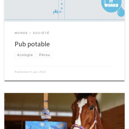
réservoir. Cette invention […]
MONDE
SOCIÉTÉ
Pub potable
écologie
Pérou
Published
8 juin 2013
L’art est-il le propre de l’homme? Pas si sur… Voici l’histoire de
trois animaux et de leur créativité pour le moins surprenante. Aux
États-Unis, Métro Météor, un cheval de course âgé de 10 ans, est