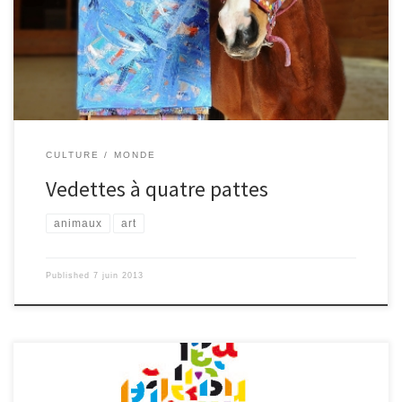
forcé d’arrêter de courir pour un problème de genoux.
Heureusement, un peintre du village a su lui trouver un autre loisir :
la peinture. Il revend aujourd’hui ses œuvres entre 60 et 650€ :
cette somme servira, pour une part, à opérer ce cheval, […]
CULTURE
MONDE
Vedettes à quatre pattes
animaux
art
Published
7 juin 2013
Pour cette année 2013, la ville de Marseille a été élue capitale