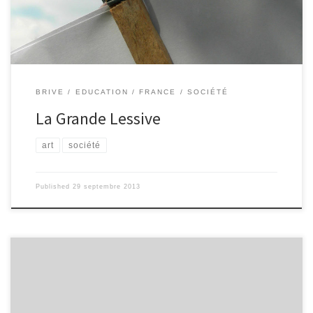
internationale, qui existe depuis 2006, à l’initiative de la
plasticienne Joëlle Gonthier. Deux […]
BRIVE
EDUCATION
FRANCE
SOCIÉTÉ
La Grande Lessive
art
société
Published
29 septembre 2013
Après avoir obtenu le Prix de la Rédaction pendant la journée "e-
reporters" au Conseil Général de la Corrèze, les élèves de