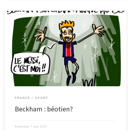
Le bellâtre buteur nous aurait-il bernés? À l’acmé de sa carrière,
Beckham est débusqué: dans son baladeur se cachent Justin
Bieber et les Jonas Brothers. [Cliquez sur l'image pour lire la
suite...]
FRANCE
SPORT
Beckham : béotien?
Published
7 mai 2013