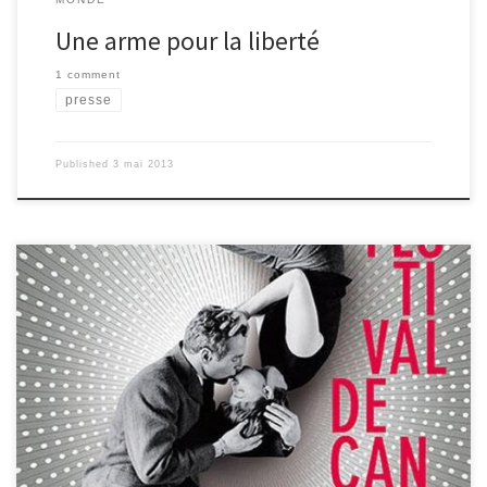
Une arme pour la liberté
1 comment
presse
Published
3 mai 2013
Ce n’est pas seulement une affiche… Bien sur, le festival, comme
tous les ans, sort les grands moyens, pour attirer les foules! Mais,
comme tous les ans, l’affiche de l’ouverture marque une époque,
un esprit, un rapport au cinéma : Cannes 2013 affiche la couleur! La
nouvelle affiche du 66ème Festival de Cannes, qui aura lieu du 15
au 26 mai 2013, rend hommage à Paul Newman et Joanne
Woodward, ce célèbre couple d’acteurs qui avaient choisi Cannes
pour présenter, […]