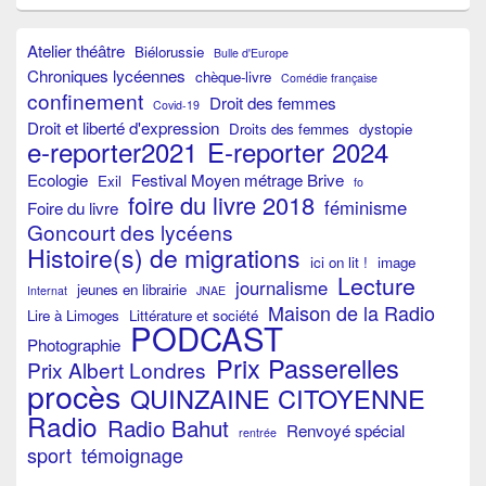
Atelier théâtre
Biélorussie
Bulle d'Europe
Chroniques lycéennes
chèque-livre
Comédie française
confinement
Droit des femmes
Covid-19
Droit et liberté d'expression
Droits des femmes
dystopie
e-reporter2021
E-reporter 2024
Ecologie
Festival Moyen métrage Brive
Exil
fo
foire du livre 2018
féminisme
Foire du livre
Goncourt des lycéens
Histoire(s) de migrations
ici on lit !
image
Lecture
journalisme
jeunes en librairie
Internat
JNAE
Maison de la Radio
Lire à Limoges
Littérature et société
PODCAST
Photographie
Prix Passerelles
Prix Albert Londres
procès
QUINZAINE CITOYENNE
Radio
Radio Bahut
Renvoyé spécial
rentrée
sport
témoignage