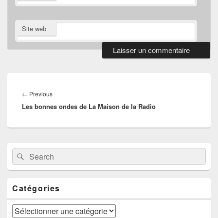
Site web
Navigation
de
Previous
←
Previous
l’article
Les bonnes ondes de La Maison de la Radio
post:
Primary
Search
Search
Sidebar
for:
Widget
Area
Catégories
Catégories