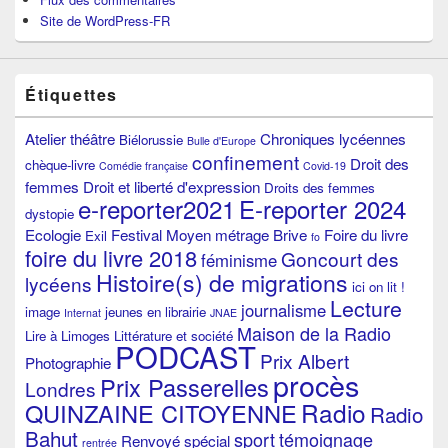
Site de WordPress-FR
Étiquettes
Atelier théâtre
Chroniques lycéennes
Biélorussie
Bulle d'Europe
confinement
Droit des
chèque-livre
Comédie française
Covid-19
femmes
Droit et liberté d'expression
Droits des femmes
e-reporter2021
E-reporter 2024
dystopie
Ecologie
Festival Moyen métrage Brive
Foire du livre
Exil
fo
foire du livre 2018
Goncourt des
féminisme
Histoire(s) de migrations
lycéens
ici on lit !
Lecture
journalisme
image
jeunes en librairie
Internat
JNAE
Maison de la Radio
Lire à Limoges
Littérature et société
PODCAST
Prix Albert
Photographie
procès
Prix Passerelles
Londres
Radio
QUINZAINE CITOYENNE
Radio
Bahut
sport
témoignage
Renvoyé spécial
rentrée