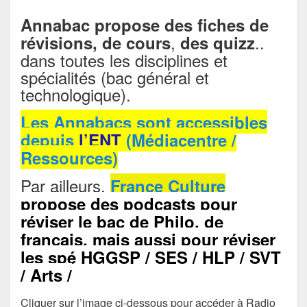
Annabac propose des fiches de
,
..
révisions, de cours
des quizz
dans toutes les disciplines et
spécialités (bac général et
technologique).
Les Annabacs sont accessibles
depuis
l’ENT
(Médiacentre /
Ressources)
Par ailleurs,
France Culture
propose des podcasts pour
réviser le bac de Philo, de
français, mais aussi pour réviser
les spé HGGSP / SES / HLP / SVT
/ Arts /
Cliquer sur l’image ci-dessous pour accéder à Radio