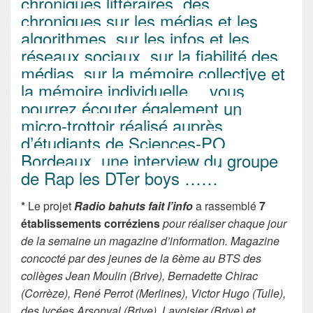
chroniques littéraires, des
chroniques sur les médias et les
algorithmes, sur les infos et les
réseaux sociaux, sur la fiabilité des
médias, sur la mémoire collective et
la mémoire individuelle… vous
pourrez écouter également un
micro-trottoir réalisé auprès
d’étudiants de Sciences-PO
Bordeaux, une interview du groupe
de Rap les DTer boys ……
*
Le projet
Radio bahuts fait l’info
a rassemblé
7
établissements corréziens
pour réaliser chaque jour
de la semaine un magazine d’information. Magazine
concocté par des jeunes de la 6ème au BTS des
collèges Jean Moulin (Brive), Bernadette Chirac
(Corrèze), René Perrot (Merlines), Victor Hugo (Tulle),
des lycées Arsonval (Brive), Lavoisier (Brive) et