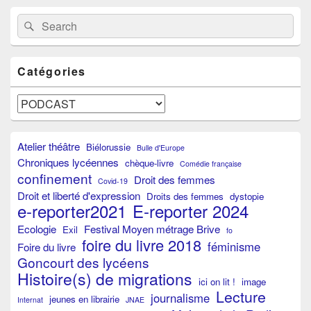
Primary
Search
Search
Sidebar
for:
Widget
Area
Catégories
Catégories
Atelier théâtre
Biélorussie
Bulle d'Europe
Chroniques lycéennes
chèque-livre
Comédie française
confinement
Droit des femmes
Covid-19
Droit et liberté d'expression
Droits des femmes
dystopie
e-reporter2021
E-reporter 2024
Ecologie
Festival Moyen métrage Brive
Exil
fo
foire du livre 2018
féminisme
Foire du livre
Goncourt des lycéens
Histoire(s) de migrations
ici on lit !
image
Lecture
journalisme
jeunes en librairie
Internat
JNAE