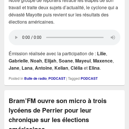
Notre groupe de reporters retrace les étapes de son
travail et traite deux sujets d’actualité, le cyclone qui a
dévasté Mayotte puis revient sur les résultats des
élections américaines.
Émission réalisée avec la participation de :
Lilie
,
Gabrielle
,
Noah
,
Elijah
,
Soane
,
Mayeul
,
Maxence
,
Jane
,
Lana
,
Antoine
,
Kelian
,
Clélia
et
Elina
.
Posted in
Bulle de radio
,
PODCAST
|
Tagged
PODCAST
Bram’FM ouvre son micro à trois
lycéens de Perrier pour leur
chronique sur les élections