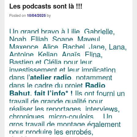
Les podcasts sont là !!!
Posted on
10/04/2025
by
Un grand bravo à Lilie, Gabrielle,
Noah, Elijah, Soane, Mayeul,
Maxence, Alice, Rachel, Jane, Lana,
Antoine, Kelian, Anaïs, Elina,
Bastien et Clélia pour leur
investissement et leur implication
dans l’
, notamment
atelier radio
dans le cadre du projet
Radio
Ils ont fourni un
Bahut, fait l’info
*
!
travail de grande qualité pour
réaliser les reportages, interviews,
chroniques, micro-couloirs… Un
gros travail de montage également
pour produire les enrobés,