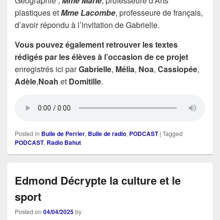
Géographie ;
Mme Marie
, professeure d’Arts
plastiques et
Mme Lacombe
, professeure de français,
d’avoir répondu à l’invitation de Gabrielle.
Vous pouvez également retrouver les textes
rédigés par les élèves à l’occasion de ce projet
enregistrés ici par
Gabrielle
,
Mélia
,
Noa
,
Cassiopée
,
Adèle
,
Noah
et
Domitille
.
Posted in
Bulle de Perrier
,
Bulle de radio
,
PODCAST
|
Tagged
PODCAST
,
Radio Bahut
Edmond Décrypte la culture et le
sport
Posted on
04/04/2025
by