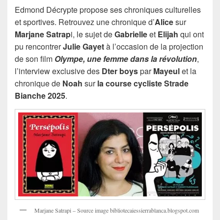
Edmond Décrypte propose ses chroniques culturelles
et sportives. Retrouvez une chronique d’
Alice
sur
Marjane Satrap
i, le sujet de
Gabrielle
et
Elijah
qui ont
pu rencontrer
Julie Gayet
à l’occasion de la projection
de son film
Olympe, une femme dans la révolution
,
l’interview exclusive des
Dter boys
par
Mayeul
et la
chronique de
Noah
sur
la course cycliste Strade
Bianche 2025
.
Marjane Satrapi – Source image bibliotecaiessierrablanca.blogspot.com