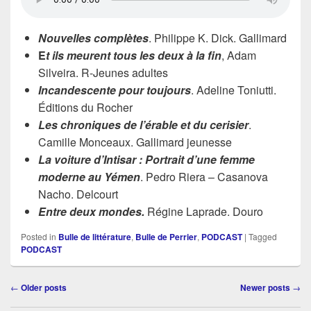
Nouvelles complètes
. Philippe K. Dick. Gallimard
E
t ils meurent tous les deux à la fin
, Adam
Silveira. R-Jeunes adultes
Incandescente pour toujours
. Adeline Toniutti.
Éditions du Rocher
Les chroniques de l’érable et du cerisier
.
Camille Monceaux. Gallimard jeunesse
La voiture d’Intisar : Portrait d’une femme
moderne au Yémen
. Pedro Riera – Casanova
Nacho. Delcourt
Entre deux mondes.
Régine Laprade. Douro
Posted in
Bulle de littérature
,
Bulle de Perrier
,
PODCAST
|
Tagged
PODCAST
Post
←
Older posts
Newer posts
→
navigation