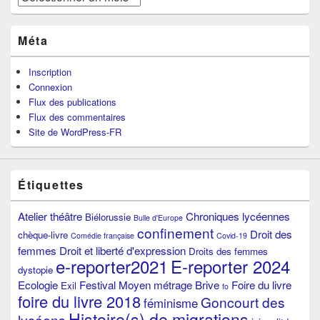
Méta
Inscription
Connexion
Flux des publications
Flux des commentaires
Site de WordPress-FR
Étiquettes
Atelier théâtre
Chroniques lycéennes
Biélorussie
Bulle d'Europe
confinement
Droit des
chèque-livre
Comédie française
Covid-19
femmes
Droit et liberté d'expression
Droits des femmes
e-reporter2021
E-reporter 2024
dystopie
Ecologie
Festival Moyen métrage Brive
Foire du livre
Exil
fo
foire du livre 2018
Goncourt des
féminisme
Histoire(s) de migrations
lycéens