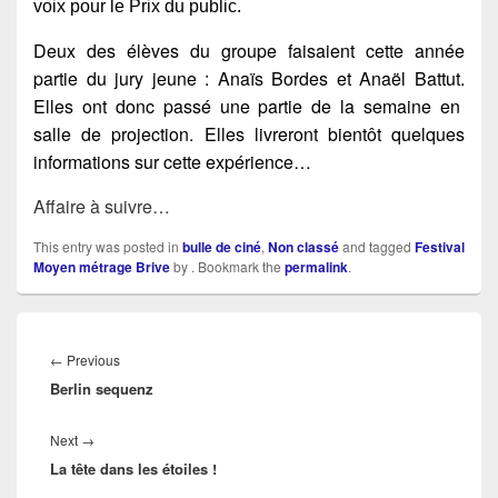
voix pour le Prix du public.
Deux des élèves du groupe faisaient cette année
partie du jury jeune : Anaïs Bordes et Anaël Battut.
Elles ont donc passé une partie de la semaine en
salle de projection. Elles livreront bientôt quelques
informations sur cette expérience…
Affaire à suivre…
This entry was posted in
bulle de ciné
,
Non classé
and tagged
Festival
Moyen métrage Brive
by
. Bookmark the
permalink
.
Navigation
de
Previous
←
Previous
l’article
Berlin sequenz
post:
Next
Next
→
La tête dans les étoiles !
post: