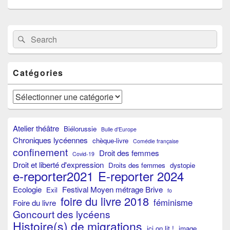
Primary
Search
Search
Sidebar
for:
Widget
Area
Catégories
Catégories
Atelier théâtre
Biélorussie
Bulle d'Europe
Chroniques lycéennes
chèque-livre
Comédie française
confinement
Droit des femmes
Covid-19
Droit et liberté d'expression
Droits des femmes
dystopie
e-reporter2021
E-reporter 2024
Ecologie
Festival Moyen métrage Brive
Exil
fo
foire du livre 2018
féminisme
Foire du livre
Goncourt des lycéens
Histoire(s) de migrations
ici on lit !
image