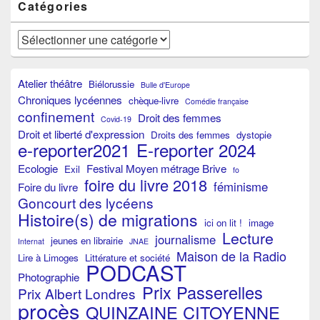
Catégories
Catégories
Atelier théâtre
Biélorussie
Bulle d'Europe
Chroniques lycéennes
chèque-livre
Comédie française
confinement
Droit des femmes
Covid-19
Droit et liberté d'expression
Droits des femmes
dystopie
e-reporter2021
E-reporter 2024
Ecologie
Festival Moyen métrage Brive
Exil
fo
foire du livre 2018
féminisme
Foire du livre
Goncourt des lycéens
Histoire(s) de migrations
ici on lit !
image
Lecture
journalisme
jeunes en librairie
Internat
JNAE
Maison de la Radio
Lire à Limoges
Littérature et société
PODCAST
Photographie
Prix Passerelles
Prix Albert Londres
procès
QUINZAINE CITOYENNE