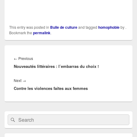
This entry was posted in
Bulle de culture
and tagged
homophobie
by
.
Bookmark the
permalink
.
Navigation
de
Previous
←
Previous
l’article
Nouveautés littéraires : l’embarras du choix !
post:
Next
Next
→
Contre les violences faites aux femmes
post:
Primary
Search
Search
Sidebar
for:
Widget
Area