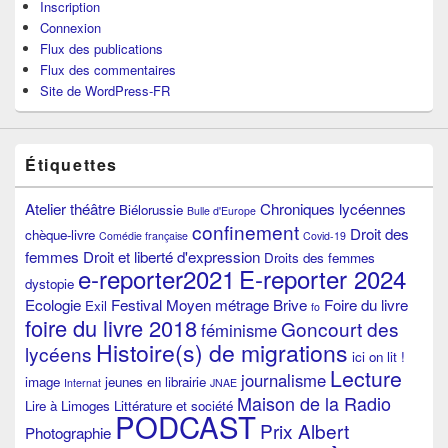
Inscription
Connexion
Flux des publications
Flux des commentaires
Site de WordPress-FR
Étiquettes
Atelier théâtre
Chroniques lycéennes
Biélorussie
Bulle d'Europe
confinement
Droit des
chèque-livre
Comédie française
Covid-19
femmes
Droit et liberté d'expression
Droits des femmes
e-reporter2021
E-reporter 2024
dystopie
Ecologie
Festival Moyen métrage Brive
Foire du livre
Exil
fo
foire du livre 2018
Goncourt des
féminisme
Histoire(s) de migrations
lycéens
ici on lit !
Lecture
journalisme
image
jeunes en librairie
Internat
JNAE
Maison de la Radio
Lire à Limoges
Littérature et société
PODCAST
Prix Albert
Photographie