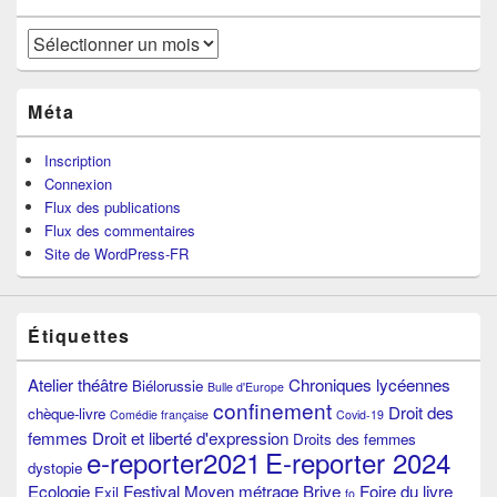
Archives
Méta
Inscription
Connexion
Flux des publications
Flux des commentaires
Site de WordPress-FR
Étiquettes
Atelier théâtre
Chroniques lycéennes
Biélorussie
Bulle d'Europe
confinement
Droit des
chèque-livre
Comédie française
Covid-19
femmes
Droit et liberté d'expression
Droits des femmes
e-reporter2021
E-reporter 2024
dystopie
Ecologie
Festival Moyen métrage Brive
Foire du livre
Exil
fo