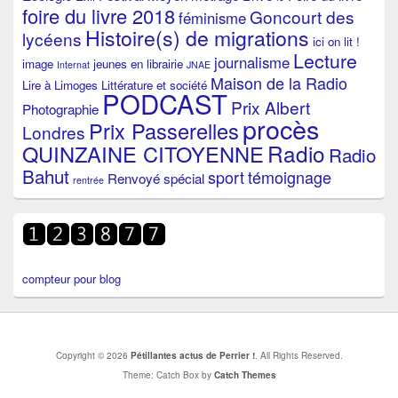
foire du livre 2018
Goncourt des
féminisme
Histoire(s) de migrations
lycéens
ici on lit !
Lecture
journalisme
image
jeunes en librairie
Internat
JNAE
Maison de la Radio
Lire à Limoges
Littérature et société
PODCAST
Prix Albert
Photographie
procès
Prix Passerelles
Londres
Radio
QUINZAINE CITOYENNE
Radio
Bahut
sport
témoignage
Renvoyé spécial
rentrée
compteur pour blog
Copyright © 2026
Pétillantes actus de Perrier !
. All Rights Reserved.
Theme: Catch Box by
Catch Themes