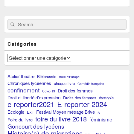
Primary
Search
Search
Sidebar
for:
Widget
Area
Catégories
Catégories
Atelier théâtre
Biélorussie
Bulle d'Europe
Chroniques lycéennes
chèque-livre
Comédie française
confinement
Droit des femmes
Covid-19
Droit et liberté d'expression
Droits des femmes
dystopie
e-reporter2021
E-reporter 2024
Ecologie
Festival Moyen métrage Brive
Exil
fo
foire du livre 2018
féminisme
Foire du livre
Goncourt des lycéens
Histoire(s) de migrations