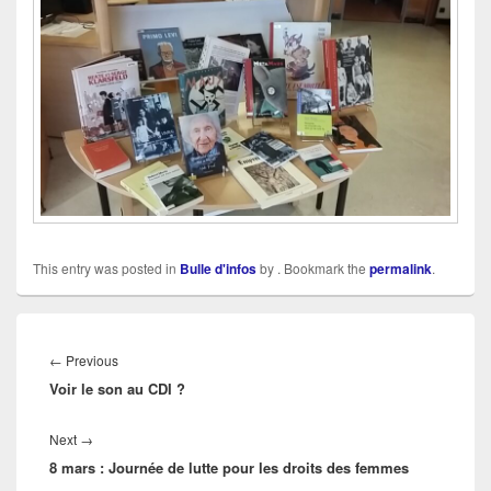
This entry was posted in
Bulle d'infos
by
. Bookmark the
permalink
.
Navigation
de
Previous
←
Previous
l’article
Voir le son au CDI ?
post:
Next
Next
→
8 mars : Journée de lutte pour les droits des femmes
post: