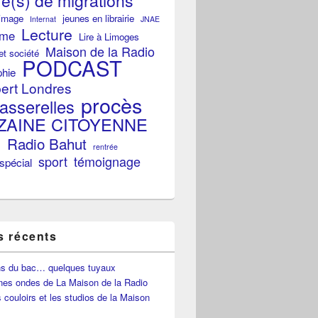
re(s) de migrations
image
jeunes en librairie
Internat
JNAE
Lecture
sme
Lire à Limoges
Maison de la Radio
 et société
PODCAST
phie
bert Londres
procès
asserelles
ZAINE CITOYENNE
o
Radio Bahut
rentrée
sport
témoignage
spécial
s récents
ns du bac… quelques tuyaux
nes ondes de La Maison de la Radio
 couloirs et les studios de la Maison