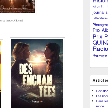
Histoi
ici on lit !
journali
Littérature
urce image Allociné
Photogra
Prix Al
Prix P
QUIN
Radi
Renvoyé 
Article
Révisio
Les bon
Dans les
ronde