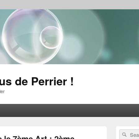
us de Perrier !
ier
Primary
Search
Sear
Sidebar
le 7ème Art : 2ème
for: