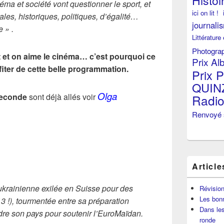
Histoi
éma et société vont questionner le sport, et
ici on lit !
les, historiques, politiques, d’égalité…
journali
 » .
Littérature
Photogra
rt et on aime le cinéma… c’est pourquoi ce
Prix Al
fiter de cette belle programmation.
Prix P
QUIN
Olga
seconde
sont déjà allés voir
Radi
Renvoyé 
Article
krainienne exilée en Suisse pour des
Révisio
Les bon
13 !), tourmentée entre sa
préparation
Dans les
ndre son pays
pour soutenir l’EuroMaïdan.
ronde