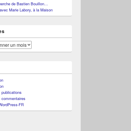
herche de Bastien Bouillon…
avec Marie Labory, à la Maison
es
ion
on
 publications
s commentaires
 WordPress-FR