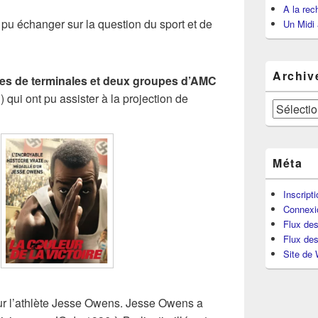
A la rec
t pu échanger sur la question du sport et de
Un Midi 
Archiv
ses de terminales et deux groupes d’AMC
ui ont pu assister à la projection de
Archives
Méta
Inscript
Connexi
Flux des
Flux de
Site de
r l’athlète
Jesse Owens. Jesse Owens a