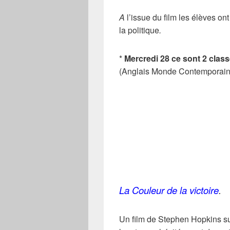
A
l’issue du film les élèves on
la politique
.
*
Mercredi 28 ce sont 2 clas
(Anglais Monde Contemporain) q
La Couleur de la victoire
.
Un film de Stephen Hopkins su