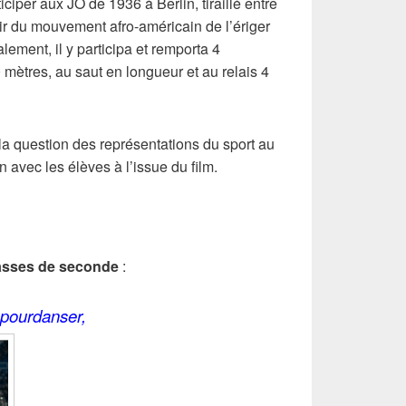
ciper aux JO de 1936 à Berlin, tiraillé entre
sir du mouvement afro-américain de l’ériger
lement, il y participa et remporta 4
0 mètres, au saut
en longueur et au relais 4
la question d
es
représentations du sport
au
avec les élèves à l’issue du film.
lasses de seconde
:
pourdanser,