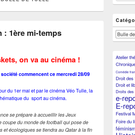
Widget
Area
Catégo
n : 1ère mi-temps
Catégories
Atelier th
kets, on va au cinéma !
Chroniqu
Comédie fran
 société commencent ce mercredi 28/09
Droit de
Droit et l
our du 1er mai et par le cinéma Véo Tulle, la
Droits de
e-rep
thématique du sport au cinéma.
E-rep
Festival 
ance se prépare à accueillir les Jeux
Foire du l
e coupe du monde de football qui pose de
féminis
et écologiques se tiendra au Qatar à la fin