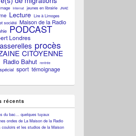
re(s) de migrations
image
jeunes en librairie
Internat
JNAE
Lecture
sme
Lire à Limoges
Maison de la Radio
 et société
PODCAST
phie
bert Londres
procès
asserelles
ZAINE CITOYENNE
o
Radio Bahut
rentrée
sport
témoignage
spécial
s récents
ns du bac… quelques tuyaux
nes ondes de La Maison de la Radio
 couloirs et les studios de la Maison