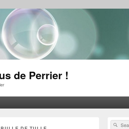
us de Perrier !
ier
Primary
Search
Sear
Sidebar
:
BULLE DE TULLE
for: