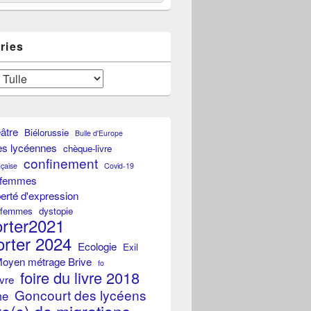
ries
éâtre
Biélorussie
Bulle d'Europe
es lycéennes
chèque-livre
confinement
çaise
Covid-19
s femmes
iberté d'expression
s femmes
dystopie
orter2021
orter 2024
Ecologie
Exil
Moyen métrage Brive
fo
foire du livre 2018
ivre
Goncourt des lycéens
me