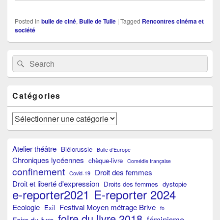
Posted in
bulle de ciné
,
Bulle de Tulle
|
Tagged
Rencontres cinéma et
société
Primary
Search
Search
Sidebar
for:
Widget
Area
Catégories
Catégories
Atelier théâtre
Biélorussie
Bulle d'Europe
Chroniques lycéennes
chèque-livre
Comédie française
confinement
Droit des femmes
Covid-19
Droit et liberté d'expression
Droits des femmes
dystopie
e-reporter2021
E-reporter 2024
Ecologie
Festival Moyen métrage Brive
Exil
fo
foire du livre 2018
féminisme
Foire du livre