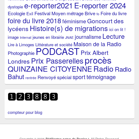
e-reporter2021
E-reporter 2024
dystopie
Ecologie
Festival Moyen métrage Brive
Foire du livre
Exil
fo
foire du livre 2018
Goncourt des
féminisme
Histoire(s) de migrations
lycéens
ici on lit !
Lecture
journalisme
image
jeunes en librairie
Internat
JNAE
Maison de la Radio
Lire à Limoges
Littérature et société
PODCAST
Prix Albert
Photographie
procès
Prix Passerelles
Londres
Radio
QUINZAINE CITOYENNE
Radio
Bahut
sport
témoignage
Renvoyé spécial
rentrée
compteur pour blog