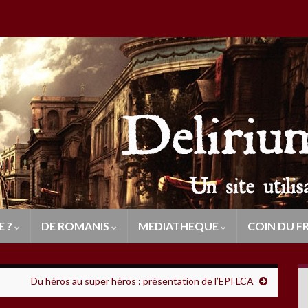
E ?
DE ROMANIS
MEDIATHEQUE
COIN DU F
Du héros au super héros : présentation de l’EPI LCA