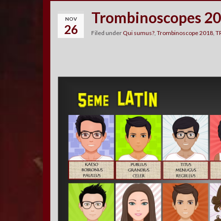
Trombinoscopes 2
NOV
26
Filed under
Qui sumus?
,
Trombinoscope 2018
,
T