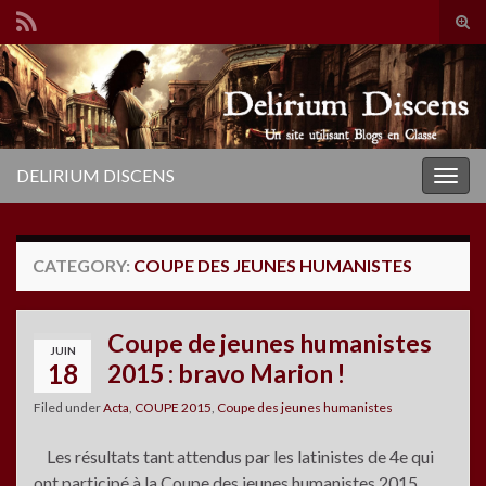
Tog
sear
Search for:
for
DELIRIUM DISCENS
Togg
navig
CATEGORY:
COUPE DES JEUNES HUMANISTES
Coupe de jeunes humanistes
JUIN
18
2015 : bravo Marion !
Filed under
Acta
,
COUPE 2015
,
Coupe des jeunes humanistes
Les résultats tant attendus par les latinistes de 4e qui
ont participé à la Coupe des jeunes humanistes 2015