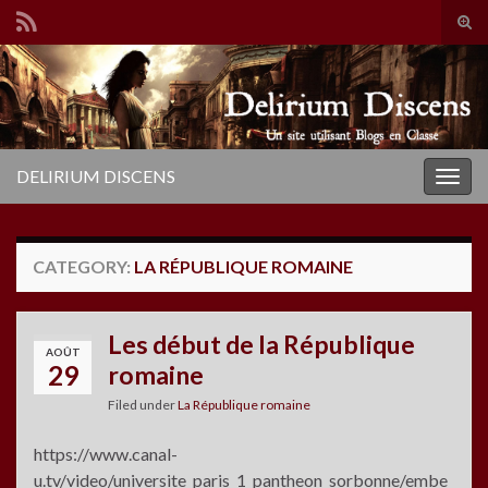
Tog
sear
Search for:
for
DELIRIUM DISCENS
Togg
navig
CATEGORY:
LA RÉPUBLIQUE ROMAINE
Les début de la République
AOÛT
29
romaine
Filed under
La République romaine
https://www.canal-
u.tv/video/universite_paris_1_pantheon_sorbonne/embe