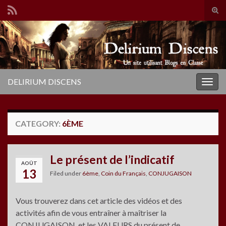
Tog
sear
Search for:
for
DELIRIUM DISCENS
Togg
navig
CATEGORY:
6ÈME
Le présent de l’indicatif
AOÛT
13
Filed under
6ème
,
Coin du Français
,
CONJUGAISON
Vous trouverez dans cet article des vidéos et des
activités afin de vous entraîner à maîtriser la
CONJUGAISON et les VALEURS du présent de