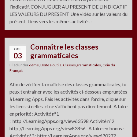
l’indicatif. CONJUGUER AU PRESENT DE L’INDICATIF
LES VALEURS DU PRESENT Une vidéo sur les valeurs du
présent: Liens vers les mêmes activités :
Connaître les classes
OCT
03
grammaticales
Filed under
6ème
,
Boîte à outils
,
Classes grammaticales
,
Coin du
Français
Afin de vérifier ta maîtrise des classes grammaticales, tu
peux t’entraîner avec les activités ci-dessous empruntées
à Learning Apps. Fais les activités dans l’ordre, clique sur
les liens si celles-ci ne s’affichent pas directement. A faire
en priorité : Activité n°1
: http://LearningApps.org/view63598 Activité n°2
http://LearningApps.org/view83856 A faire en bonus :
Activité n°3 : http://LearningApps.org/view670272