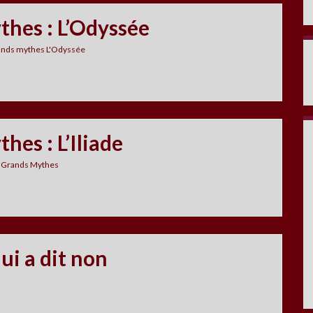
thes : L’Odyssée
rands mythes L'Odyssée
hes : L’Iliade
s Grands Mythes
ui a dit non