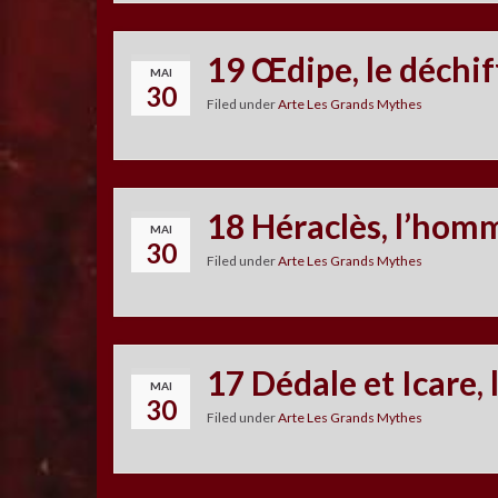
19 Œdipe, le déchi
MAI
30
Filed under
Arte Les Grands Mythes
18 Héraclès, l’hom
MAI
30
Filed under
Arte Les Grands Mythes
17 Dédale et Icare, 
MAI
30
Filed under
Arte Les Grands Mythes