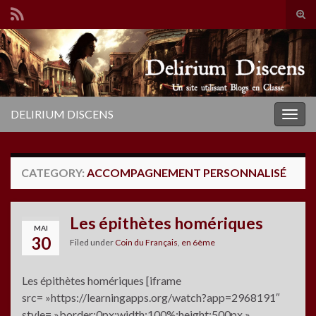
Tog
sear
Search for:
for
DELIRIUM DISCENS
Togg
navig
CATEGORY:
ACCOMPAGNEMENT PERSONNALISÉ
Les épithètes homériques
MAI
30
Filed under
Coin du Français
,
en 6ème
Les épithètes homériques [iframe
src= »https://learningapps.org/watch?app=2968191″
style= »border:0px;width:100%;height:500px »