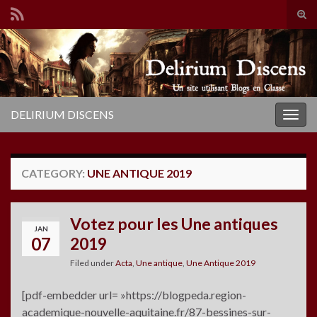
Tog
sear
Search for:
for
DELIRIUM DISCENS
Togg
navig
CATEGORY:
UNE ANTIQUE 2019
Votez pour les Une antiques
JAN
07
2019
Filed under
Acta
,
Une antique
,
Une Antique 2019
[pdf-embedder url= »https://blogpeda.region-
academique-nouvelle-aquitaine.fr/87-bessines-sur-