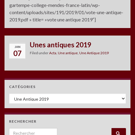
gartempe-college-mendes-france-latin/wp-
content/uploads/sites/191/2019/01/vote-une-antique-
2019.pdf » title= »vote une antique 2019″]
Unes antiques 2019
JAN
07
Filed under
Acta
,
Une antique
,
Une Antique 2019
CATÉGORIES
Catégories
RECHERCHER
Search for: