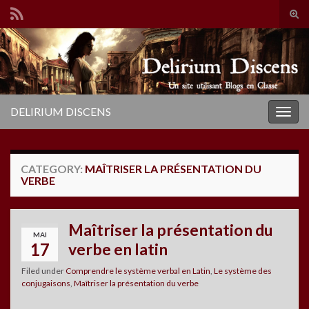
Tog
sear
Search for:
for
DELIRIUM DISCENS
Togg
navig
CATEGORY:
MAÎTRISER LA PRÉSENTATION DU
VERBE
Maîtriser la présentation du
MAI
17
verbe en latin
Filed under
Comprendre le système verbal en Latin
,
Le système des
conjugaisons
,
Maîtriser la présentation du verbe