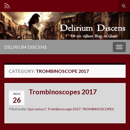
Tog
sear
Search for:
for
DELIRIUM DISCENS
Togg
navig
CATEGORY:
TROMBINOSCOPE 2017
Trombinoscopes 2017
NOV
26
Filed under
Qui sumus?
,
Trombinoscope 2017
,
TROMBINOSCOPES