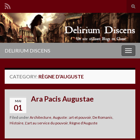
Tog
sear
Search for:
for
DELIRIUM DISCENS
Togg
navig
CATEGORY:
RÈGNE D’AUGUSTE
Ara Pacis Augustae
MAI
01
Filed under
Architecture
,
Auguste : art et pouvoir
,
De Romanis
,
Histoire
,
L'art au service du pouvoir
,
Règne d'Auguste