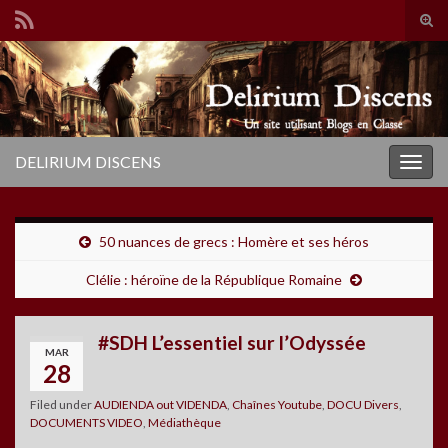
Tog
sear
Search for:
for
DELIRIUM DISCENS
Togg
navig
50 nuances de grecs : Homère et ses héros
Clélie : héroïne de la République Romaine
#SDH L’essentiel sur l’Odyssée
MAR
28
Filed under
AUDIENDA out VIDENDA
,
Chaînes Youtube
,
DOCU Divers
,
DOCUMENTS VIDEO
,
Médiathèque