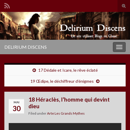
Tog
sear
Search for:
for
DELIRIUM DISCENS
Togg
navig
17 Dédale et Icare, le rêve éclaté
19 Œdipe, le déchiffreur d’énigmes
18 Héraclès, l’homme qui devint
MAI
dieu
30
Filed under
Arte Les Grands Mythes