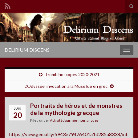
Tog
sear
Search for:
for
DELIRIUM DISCENS
Togg
navig
Trombinoscopes 2020-2021
L’Odyssée, invocation à la Muse lue en grec
Portraits de héros et de monstres
JUIN
de la mythologie grecque
20
Filed under
Activité Journée interlangues
https://view.genial.ly/5943e79476401a1d285a8338/int