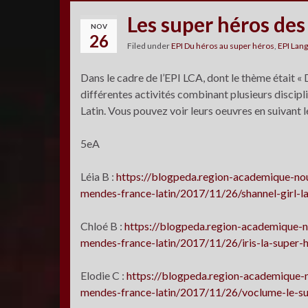
Les super héros des
NOV
26
Filed under
EPI Du héros au super héros
,
EPI Lan
Dans le cadre de l’EPI LCA, dont le thème était « 
différentes activités combinant plusieurs disciplin
Latin. Vous pouvez voir leurs oeuvres en suivant l
5eA
Léia B :
https://blogpeda.region-academique-nou
mendes-france-latin/2017/11/26/shannel-girl-la
Chloé B :
https://blogpeda.region-academique-n
mendes-france-latin/2017/11/26/iris-la-super-
Elodie C :
https://blogpeda.region-academique-n
mendes-france-latin/2017/11/26/voclume-le-su