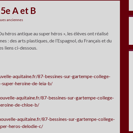
 5e A et B
gues anciennes
Du héros antique au super héros », les élèves ont réalisé
es : des arts plastiques, de l’Espagnol, du Français et du
es liens ci-dessous.
velle-aquitaine.fr/87-bessines-sur-gartempe-college-
-super-heroine-de-leia-b/
ouvelle-aquitaine.fr/87-bessines-sur-gartempe-college-
heroine-de-chloe-b/
ouvelle-aquitaine.fr/87-bessines-sur-gartempe-college-
per-heros-delodie-c/