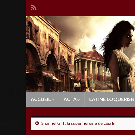
ACCUEIL
ACTA
LATINE LOQUERISN
Shannel Girl : la super héroïne de Léïa B