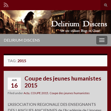
Tog
sear
Search for:
for
DELIRIUM DISCENS
Togg
navig
TAG:
2015
Coupe des jeunes humanistes
AVR
16
2015
Filed under
Acta
,
COUPE 2015
,
Coupe des jeunes humanistes
L’ASSOCIATION REGIONALE DES ENSEIGNANTS
DES LANGUES ANCIENNES de l’Académie de Limoges