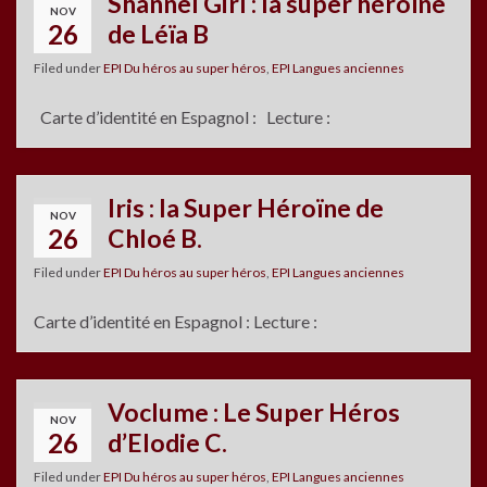
Shannel Girl : la super héroïne
NOV
26
de Léïa B
Filed under
EPI Du héros au super héros
,
EPI Langues anciennes
Carte d’identité en Espagnol : Lecture :
Iris : la Super Héroïne de
NOV
26
Chloé B.
Filed under
EPI Du héros au super héros
,
EPI Langues anciennes
Carte d’identité en Espagnol : Lecture :
Voclume : Le Super Héros
NOV
26
d’Elodie C.
Filed under
EPI Du héros au super héros
,
EPI Langues anciennes