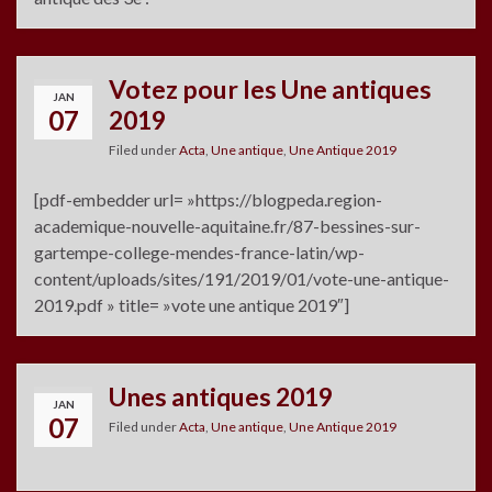
Votez pour les Une antiques
JAN
07
2019
Filed under
Acta
,
Une antique
,
Une Antique 2019
[pdf-embedder url= »https://blogpeda.region-
academique-nouvelle-aquitaine.fr/87-bessines-sur-
gartempe-college-mendes-france-latin/wp-
content/uploads/sites/191/2019/01/vote-une-antique-
2019.pdf » title= »vote une antique 2019″]
Unes antiques 2019
JAN
07
Filed under
Acta
,
Une antique
,
Une Antique 2019