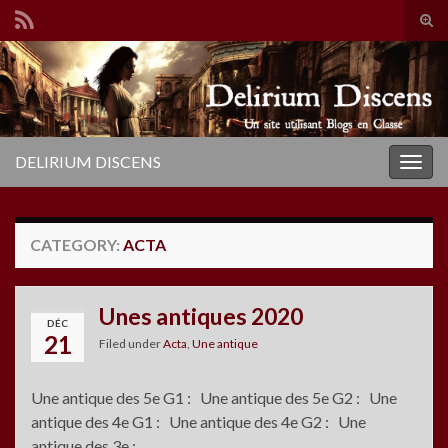
Tog
sear
Search for:
for
DELIRIUM DISCENS
Togg
navig
CATEGORY:
ACTA
Unes antiques 2020
DÉC
21
Filed under
Acta
,
Une antique
Une antique des 5e G1 : Une antique des 5e G2 : Une
antique des 4e G1 : Une antique des 4e G2 : Une
antique des 3e :