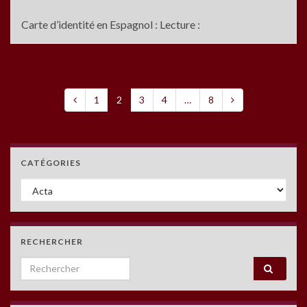
Carte d’identité en Espagnol : Lecture :
1
2
3
4
…
8
CATÉGORIES
Catégories
RECHERCHER
Search for: